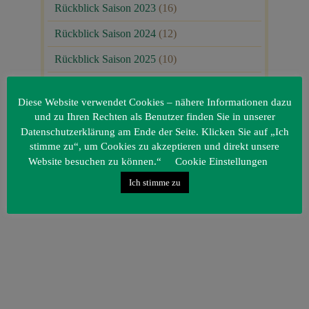
Rückblick Saison 2023
(16)
Rückblick Saison 2024
(12)
Rückblick Saison 2025
(10)
Uncategorized
(80)
Diese Website verwendet Cookies – nähere Informationen dazu
Unsere Gäste
(1)
und zu Ihren Rechten als Benutzer finden Sie in unserer
Datenschutzerklärung am Ende der Seite. Klicken Sie auf „Ich
stimme zu“, um Cookies zu akzeptieren und direkt unsere
Website besuchen zu können.“
Cookie Einstellungen
Ich stimme zu