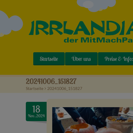
Startseite
Über uns
Preise & Info
20241006_151827
Startseite
>
20241006_151827
18
Nov..2024