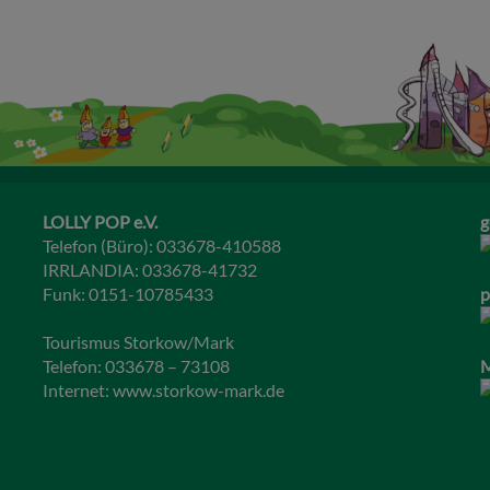
LOLLY POP e.V.
g
Telefon (Büro): 033678-410588
IRRLANDIA: 033678-41732
Funk: 0151-10785433
p
Tourismus Storkow/Mark
Telefon: 033678 – 73108
M
Internet:
www.storkow-mark.de