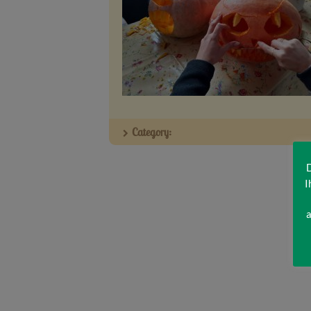
Category:
D
I
a