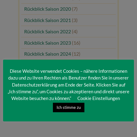
Rückblick Saison 2020
(7)
Rückblick Saison 2021
(3)
Rückblick Saison 2022
(4)
Rückblick Saison 2023
(16)
Rückblick Saison 2024
(12)
Rückblick Saison 2025
(10)
Diese Website verwendet Cookies – nähere Informationen
Uncategorized
(80)
dazu und zu Ihren Rechten als Benutzer finden Sie in unserer
Datenschutzerklärung am Ende der Seite. Klicken Sie auf
Unsere Gäste
(1)
„Ich stimme zu“, um Cookies zu akzeptieren und direkt unsere
Website besuchen zu können.“
Cookie Einstellungen
Ich stimme zu