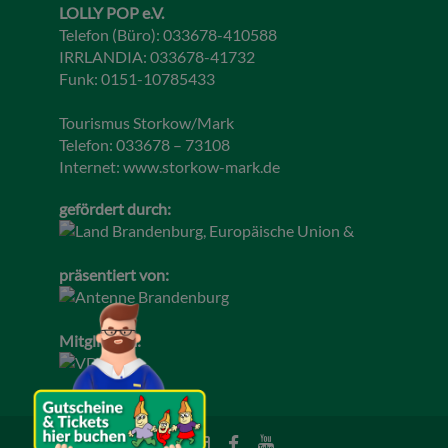
LOLLY POP e.V.
Telefon (Büro): 033678-410588
IRRLANDIA: 033678-41732
Funk: 0151-10785433
Tourismus Storkow/Mark
Telefon: 033678 – 73108
Internet:
www.storkow-mark.de
gefördert durch:
präsentiert von:
Mitglied im: