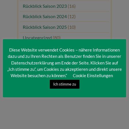
Rückblick Saison 2023
(16)
Rückblick Saison 2024
(12)
Rückblick Saison 2025
(10)
Uncategorized
(80)
Unsere Gäste
(1)
Diese Website verwendet Cookies – nähere Informationen
dazu und zu Ihren Rechten als Benutzer finden Sie in unserer
Datenschutzerklärung am Ende der Seite. Klicken Sie auf
„Ich stimme zu“, um Cookies zu akzeptieren und direkt unsere
Website besuchen zu können.“
Cookie Einstellungen
Ich stimme zu