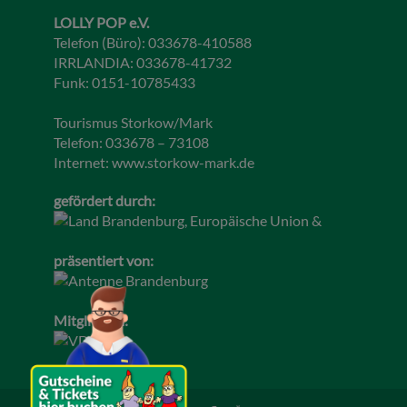
LOLLY POP e.V.
Telefon (Büro): 033678-410588
IRRLANDIA: 033678-41732
Funk: 0151-10785433
Tourismus Storkow/Mark
Telefon: 033678 – 73108
Internet:
www.storkow-mark.de
gefördert durch:
präsentiert von:
Mitglied im: