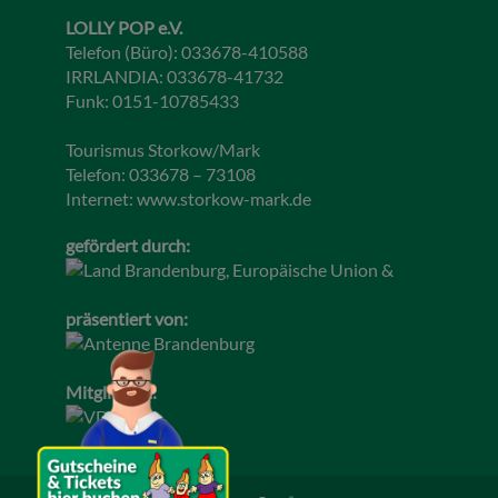
LOLLY POP e.V.
Telefon (Büro): 033678-410588
IRRLANDIA: 033678-41732
Funk: 0151-10785433
Tourismus Storkow/Mark
Telefon: 033678 – 73108
Internet:
www.storkow-mark.de
gefördert durch:
präsentiert von:
Mitglied im: