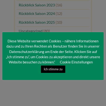
Rückblick Saison 2023
(16)
Rückblick Saison 2024
(12)
Rückblick Saison 2025
(10)
Uncategorized
(80)
Unsere Gäste
(1)
Diese Website verwendet Cookies – nähere Informationen
dazu und zu Ihren Rechten als Benutzer finden Sie in unserer
Datenschutzerklärung am Ende der Seite. Klicken Sie auf
„Ich stimme zu“, um Cookies zu akzeptieren und direkt unsere
Website besuchen zu können.“
Cookie Einstellungen
Ich stimme zu