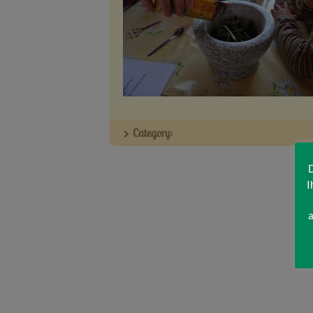
Category:
D
I
a