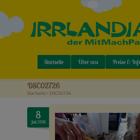
Startseite
Über uns
Preise & Inf
DSC02726
Startseite
>
DSC02726
8
Juli.2018