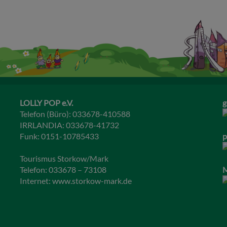
LOLLY POP e.V.
g
Telefon (Büro): 033678-410588
IRRLANDIA: 033678-41732
Funk: 0151-10785433
p
Tourismus Storkow/Mark
Telefon: 033678 – 73108
M
Internet:
www.storkow-mark.de