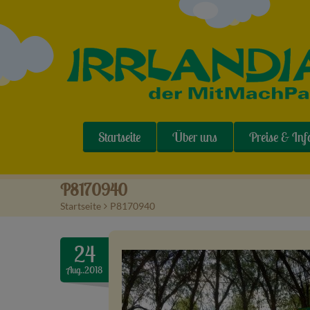
Startseite
Über uns
Preise & Inf
P8170940
Startseite
>
P8170940
24
Aug..2018