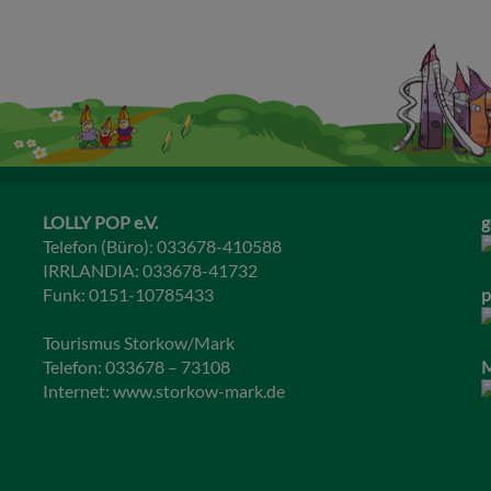
LOLLY POP e.V.
g
Telefon (Büro): 033678-410588
IRRLANDIA: 033678-41732
Funk: 0151-10785433
p
Tourismus Storkow/Mark
Telefon: 033678 – 73108
M
Internet:
www.storkow-mark.de