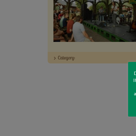
Category:
D
I
a