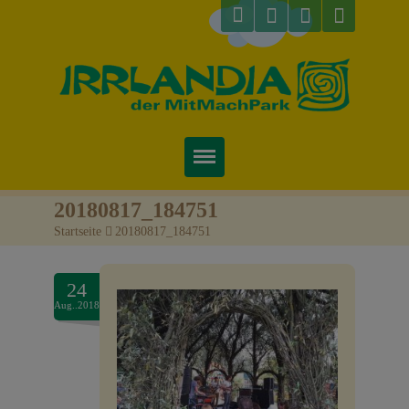
Startseite
20180817_184751
Startseite
>
20180817_184751
Über uns
Preise & Infos
24
Aug..2018
Tickets
Attraktionen
Videos