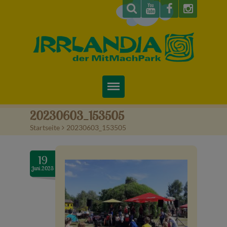
Startseite
20230603_153505
Startseite
>
20230603_153505
Über uns
Preise & Infos
19
Juni.2023
Tickets
Attraktionen
Videos