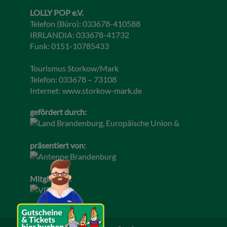
LOLLY POP e.V.
Telefon (Büro): 033678-410588
IRRLANDIA: 033678-41732
Funk: 0151-10785433
Tourismus Storkow/Mark
Telefon: 033678 – 73108
Internet:
www.storkow-mark.de
gefördert durch:
präsentiert von:
Mitglied im: