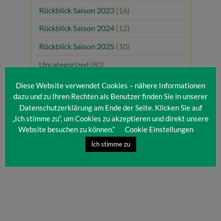
Rückblick Saison 2023
(16)
Rückblick Saison 2024
(12)
Rückblick Saison 2025
(10)
Uncategorized
(80)
Unsere Gäste
(1)
Diese Website verwendet Cookies – nähere Informationen
dazu und zu Ihren Rechten als Benutzer finden Sie in unserer
Datenschutzerklärung am Ende der Seite. Klicken Sie auf
„Ich stimme zu“, um Cookies zu akzeptieren und direkt unsere
Website besuchen zu können.“
Cookie Einstellungen
Ich stimme zu