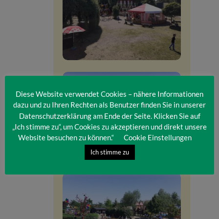
Diese Website verwendet Cookies – nähere Informationen
dazu und zu Ihren Rechten als Benutzer finden Sie in unserer
Datenschutzerklärung am Ende der Seite. Klicken Sie auf
„Ich stimme zu“, um Cookies zu akzeptieren und direkt unsere
Website besuchen zu können.“
Cookie Einstellungen
Ich stimme zu