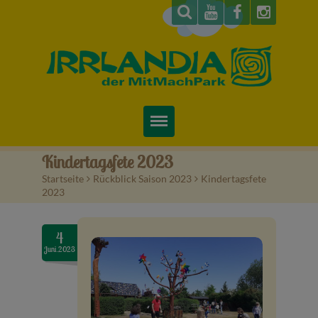
Startseite
Kindertagsfete 2023
Startseite
>
Rückblick Saison 2023
>
Kindertagsfete
Über uns
2023
Preise & Infos
4
Juni.2023
Tickets
Attraktionen
Videos