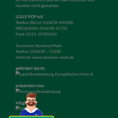
Hunden nicht gestatten.
LOLLY POP e.V.
Telefon (Büro): 033678-410588
IRRLANDIA: 033678-41732
Funk: 0151-10785433
Tourismus Storkow/Mark
Telefon: 033678 – 73108
Internet:
www.storkow-mark.de
gefördert durch:
präsentiert von:
Mitglied im: