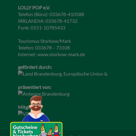
LOLLY POP e.V.
Telefon (Büro): 033678-410588
IRRLANDIA: 033678-41732
Funk: 0151-10785433
Tourismus Storkow/Mark
Telefon: 033678 – 73108
Internet:
www.storkow-mark.de
gefördert durch:
präsentiert von:
Mitglied im: