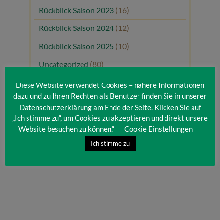
Rückblick Saison 2023
(16)
Rückblick Saison 2024
(12)
Rückblick Saison 2025
(10)
Uncategorized
(80)
Unsere Gäste
(1)
Diese Website verwendet Cookies – nähere Informationen
dazu und zu Ihren Rechten als Benutzer finden Sie in unserer
Datenschutzerklärung am Ende der Seite. Klicken Sie auf
„Ich stimme zu“, um Cookies zu akzeptieren und direkt unsere
Website besuchen zu können.“
Cookie Einstellungen
Ich stimme zu