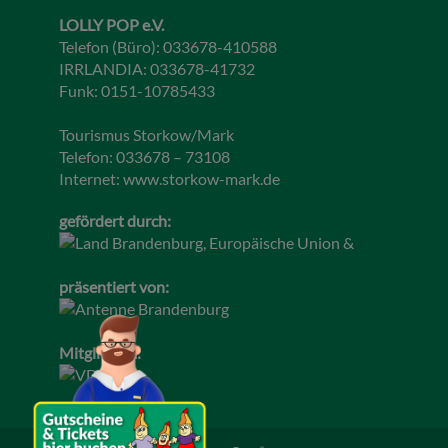
LOLLY POP e.V.
Telefon (Büro): 033678-410588
IRRLANDIA: 033678-41732
Funk: 0151-10785433
Tourismus Storkow/Mark
Telefon: 033678 – 73108
Internet:
www.storkow-mark.de
gefördert durch:
präsentiert von:
Mitglied im: