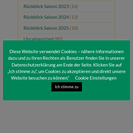
Rückblick Saison 2023
(16)
Rückblick Saison 2024
(12)
Rückblick Saison 2025
(10)
Uncategorized
(80)
Unsere Gäste
(1)
Diese Website verwendet Cookies – nähere Informationen
dazu und zu Ihren Rechten als Benutzer finden Sie in unserer
Datenschutzerklärung am Ende der Seite. Klicken Sie auf
„Ich stimme zu“, um Cookies zu akzeptieren und direkt unsere
Website besuchen zu können.“
Cookie Einstellungen
Ich stimme zu