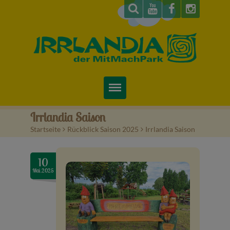
Startseite
Irrlandia Saison
Startseite
>
Rückblick Saison 2025
>
Irrlandia Saison
Über uns
Preise & Infos
10
Mai.2025
Tickets
Attraktionen
Videos