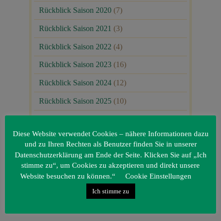
Rückblick Saison 2020
(7)
Rückblick Saison 2021
(3)
Rückblick Saison 2022
(4)
Rückblick Saison 2023
(16)
Rückblick Saison 2024
(12)
Rückblick Saison 2025
(10)
Uncategorized
(80)
Diese Website verwendet Cookies – nähere Informationen dazu
Unsere Gäste
(1)
und zu Ihren Rechten als Benutzer finden Sie in unserer
Datenschutzerklärung am Ende der Seite. Klicken Sie auf „Ich
stimme zu“, um Cookies zu akzeptieren und direkt unsere
Website besuchen zu können.“
Cookie Einstellungen
Ich stimme zu