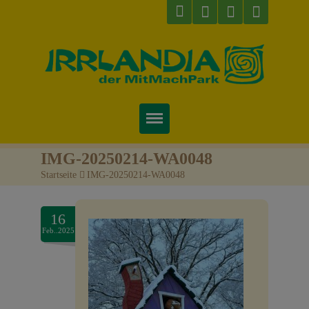
Startseite
IMG-20250214-WA0048
Startseite
>
IMG-20250214-WA0048
Über uns
Preise & Infos
16
Feb..2025
Tickets
Attraktionen
Videos