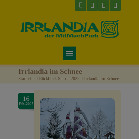
Startseite
Irrlandia im Schnee
Startseite
>
Rückblick Saison 2025
>
Irrlandia im Schnee
Über uns
Preise & Infos
16
Feb..2025
Tickets
Attraktionen
Videos