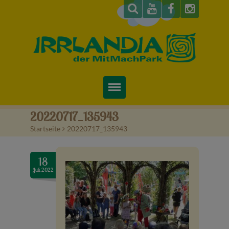
Startseite
20220717_135943
Startseite
>
20220717_135943
Über uns
Preise & Infos
18
Juli.2022
Tickets
Attraktionen
Videos