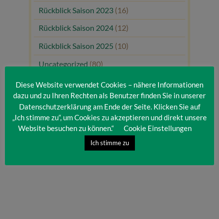
Rückblick Saison 2023
(16)
Rückblick Saison 2024
(12)
Rückblick Saison 2025
(10)
Uncategorized
(80)
Unsere Gäste
(1)
Diese Website verwendet Cookies – nähere Informationen
dazu und zu Ihren Rechten als Benutzer finden Sie in unserer
Datenschutzerklärung am Ende der Seite. Klicken Sie auf
„Ich stimme zu“, um Cookies zu akzeptieren und direkt unsere
Website besuchen zu können.“
Cookie Einstellungen
Ich stimme zu