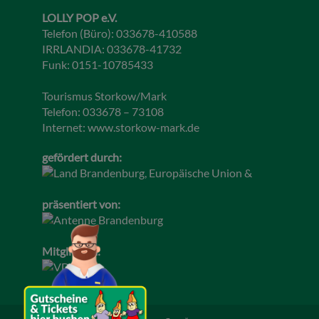
LOLLY POP e.V.
Telefon (Büro): 033678-410588
IRRLANDIA: 033678-41732
Funk: 0151-10785433
Tourismus Storkow/Mark
Telefon: 033678 – 73108
Internet:
www.storkow-mark.de
gefördert durch:
präsentiert von:
Mitglied im: