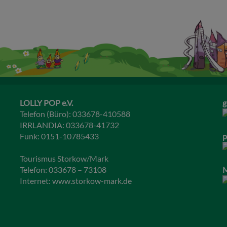
LOLLY POP e.V.
g
Telefon (Büro): 033678-410588
IRRLANDIA: 033678-41732
Funk: 0151-10785433
p
Tourismus Storkow/Mark
Telefon: 033678 – 73108
M
Internet:
www.storkow-mark.de