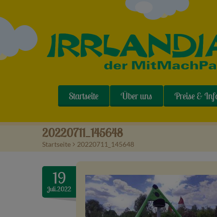
Startseite
Über uns
Preise & Inf
20220711_145648
Startseite
>
20220711_145648
19
Juli.2022