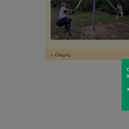
Category:
D
I
a