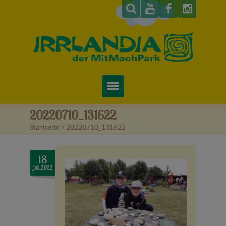
Startseite
20220710_131622
Startseite
>
20220710_131622
Über uns
Preise & Infos
18
Juli.2022
Tickets
Attraktionen
Videos