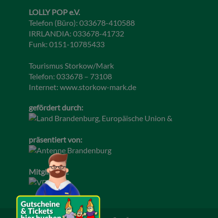
LOLLY POP e.V.
Telefon (Büro): 033678-410588
IRRLANDIA: 033678-41732
Funk: 0151-10785433
Tourismus Storkow/Mark
Telefon: 033678 – 73108
Internet:
www.storkow-mark.de
gefördert durch:
präsentiert von:
Mitglied im: