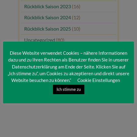
Rückblick Saison 2023
(16)
Rückblick Saison 2024
(12)
Rückblick Saison 2025
(10)
Uncategorized
(80)
Unsere Gäste
(1)
Diese Website verwendet Cookies – nähere Informationen
dazu und zu Ihren Rechten als Benutzer finden Sie in unserer
Datenschutzerklärung am Ende der Seite. Klicken Sie auf
„Ich stimme zu“, um Cookies zu akzeptieren und direkt unsere
Website besuchen zu können.“
Cookie Einstellungen
Ich stimme zu