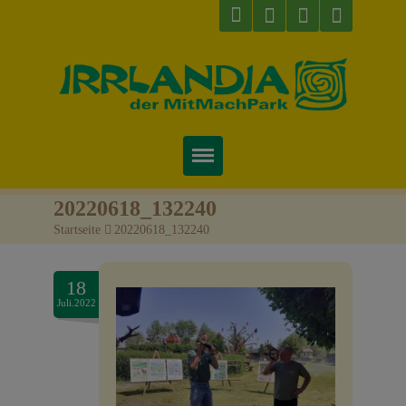
Startseite
20220618_132240
Startseite
>
20220618_132240
Über uns
Preise & Infos
18
Juli.2022
Tickets
Attraktionen
Videos