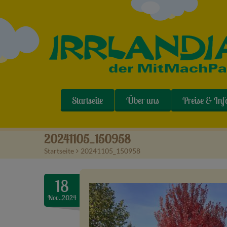
Startseite
Über uns
Preise & Inf
20241105_150958
Startseite
>
20241105_150958
18
Nov..2024