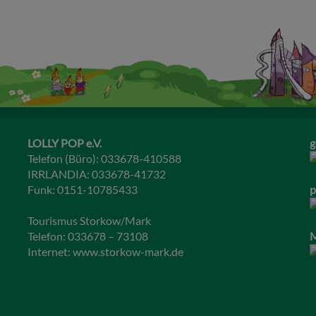
LOLLY POP e.V.
g
Telefon (Büro): 033678-410588
IRRLANDIA: 033678-41732
Funk: 0151-10785433
p
Tourismus Storkow/Mark
Telefon: 033678 – 73108
M
Internet:
www.storkow-mark.de