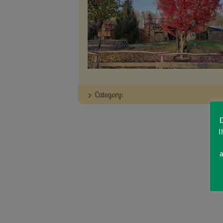
Category:
D
I
a