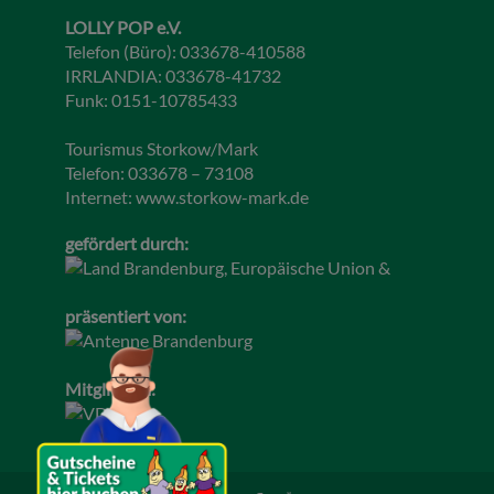
LOLLY POP e.V.
Telefon (Büro): 033678-410588
IRRLANDIA: 033678-41732
Funk: 0151-10785433
Tourismus Storkow/Mark
Telefon: 033678 – 73108
Internet:
www.storkow-mark.de
gefördert durch:
präsentiert von:
Mitglied im: