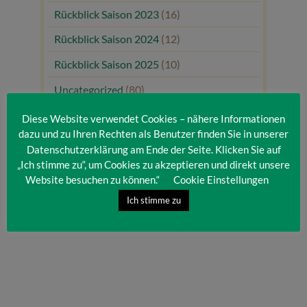
Rückblick Saison 2023
(16)
Rückblick Saison 2024
(12)
Rückblick Saison 2025
(10)
Uncategorized
(80)
Unsere Gäste
(1)
Diese Website verwendet Cookies – nähere Informationen
dazu und zu Ihren Rechten als Benutzer finden Sie in unserer
Datenschutzerklärung am Ende der Seite. Klicken Sie auf
„Ich stimme zu“, um Cookies zu akzeptieren und direkt unsere
Website besuchen zu können.“
Cookie Einstellungen
Ich stimme zu