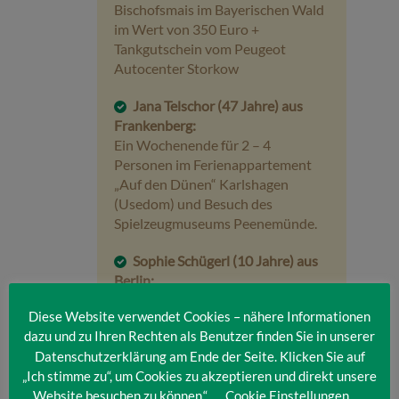
Bischofsmais im Bayerischen Wald
im Wert von 350 Euro +
Tankgutschein vom Peugeot
Autocenter Storkow
Jana Telschor (47 Jahre) aus
Frankenberg:
Ein Wochenende für 2 – 4
Personen im Ferienappartement
„Auf den Dünen“ Karlshagen
(Usedom) und Besuch des
Spielzeugmuseums Peenemünde.
Sophie Schügerl (10 Jahre) aus
Berlin:
Zwei Übernachtungen für eine
Diese Website verwendet Cookies – nähere Informationen
Familie (max. 4 Personen) in 1.141
dazu und zu Ihren Rechten als Benutzer finden Sie in unserer
m Höhe im „Brockenhotel“und
Datenschutzerklärung am Ende der Seite. Klicken Sie auf
Fahrt mit der Brockenbahn.
„Ich stimme zu“, um Cookies zu akzeptieren und direkt unsere
Website besuchen zu können.“
Cookie Einstellungen
Tineke Abbes (8 Jahre) aus