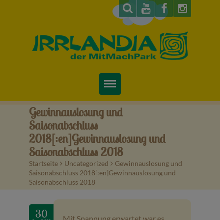
Startseite
Gewinnauslosung und
Saisonabschluss
Über uns
2018[:en]Gewinnauslosung und
Saisonabschluss 2018
Preise & Infos
Startseite
>
Uncategorized
>
Gewinnauslosung und
Saisonabschluss 2018[:en]Gewinnauslosung und
Tickets
Saisonabschluss 2018
Attraktionen
30
Videos
Mit Spannung erwartet war es