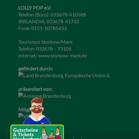
LOLLY POP e.V.
Telefon (Büro): 033678-410588
IRRLANDIA: 033678-41732
Funk: 0151-10785433
Tourismus Storkow/Mark
Telefon: 033678 – 73108
Internet:
www.storkow-mark.de
gefördert durch:
präsentiert von:
Mitglied im: