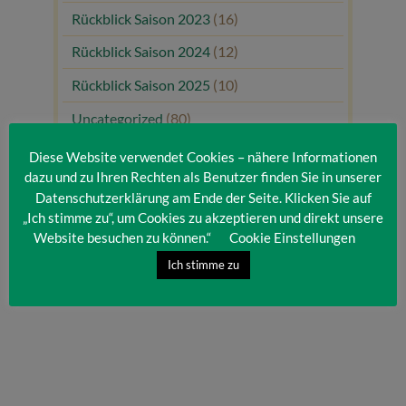
Rückblick Saison 2023
(16)
Rückblick Saison 2024
(12)
Rückblick Saison 2025
(10)
Uncategorized
(80)
Unsere Gäste
(1)
Diese Website verwendet Cookies – nähere Informationen
dazu und zu Ihren Rechten als Benutzer finden Sie in unserer
Datenschutzerklärung am Ende der Seite. Klicken Sie auf
„Ich stimme zu“, um Cookies zu akzeptieren und direkt unsere
Website besuchen zu können.“
Cookie Einstellungen
Ich stimme zu