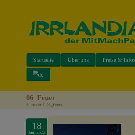
Startseite
Über uns
Preise & Info
06_Feuer
Startseite
>
06_Feuer
18
Jan..2026