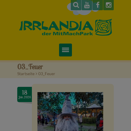
Startseite
03_Feuer
Startseite
>
03_Feuer
Über uns
Preise & Infos
18
Jan..2026
Tickets
Attraktionen
Videos