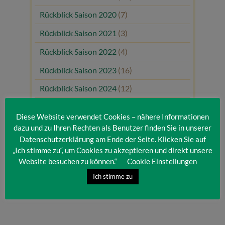
Rückblick Saison 2020
(7)
Rückblick Saison 2021
(3)
Rückblick Saison 2022
(4)
Rückblick Saison 2023
(16)
Rückblick Saison 2024
(12)
Rückblick Saison 2025
(10)
Diese Website verwendet Cookies – nähere Informationen
Uncategorized
(80)
dazu und zu Ihren Rechten als Benutzer finden Sie in unserer
Datenschutzerklärung am Ende der Seite. Klicken Sie auf
Unsere Gäste
(1)
„Ich stimme zu“, um Cookies zu akzeptieren und direkt unsere
Website besuchen zu können.“
Cookie Einstellungen
Ich stimme zu