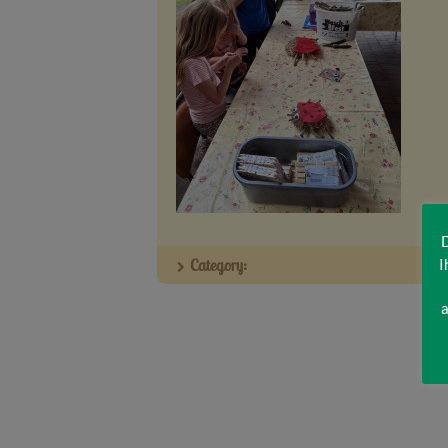
D
I
Category:
a