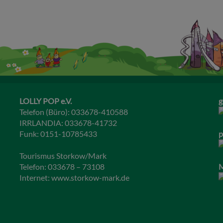
LOLLY POP e.V.
g
Telefon (Büro): 033678-410588
IRRLANDIA: 033678-41732
Funk: 0151-10785433
p
Tourismus Storkow/Mark
Telefon: 033678 – 73108
M
Internet:
www.storkow-mark.de