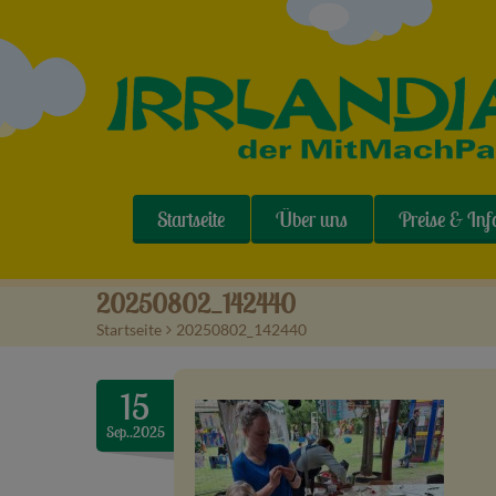
Startseite
Über uns
Preise & Inf
20250802_142440
Startseite
>
20250802_142440
15
Sep..2025