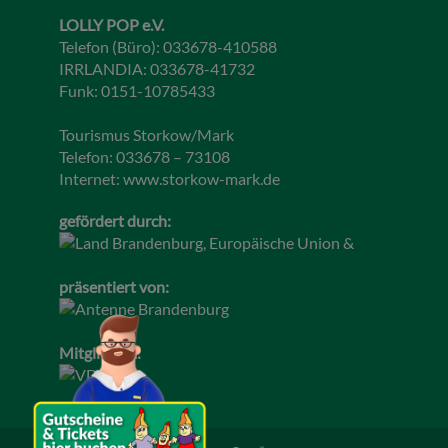
LOLLY POP e.V.
Telefon (Büro): 033678-410588
IRRLANDIA: 033678-41732
Funk: 0151-10785433
Tourismus Storkow/Mark
Telefon: 033678 – 73108
Internet:
www.storkow-mark.de
gefördert durch:
präsentiert von:
Mitglied im: