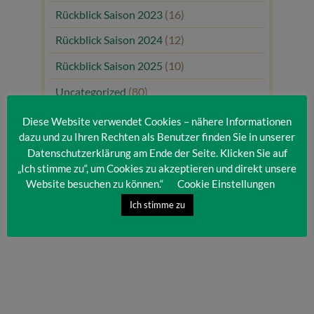
Rückblick Saison 2023
(16)
Rückblick Saison 2024
(12)
Rückblick Saison 2025
(10)
Uncategorized
(80)
Unsere Gäste
(1)
Diese Website verwendet Cookies – nähere Informationen
dazu und zu Ihren Rechten als Benutzer finden Sie in unserer
Datenschutzerklärung am Ende der Seite. Klicken Sie auf
„Ich stimme zu“, um Cookies zu akzeptieren und direkt unsere
Website besuchen zu können.“
Cookie Einstellungen
Ich stimme zu