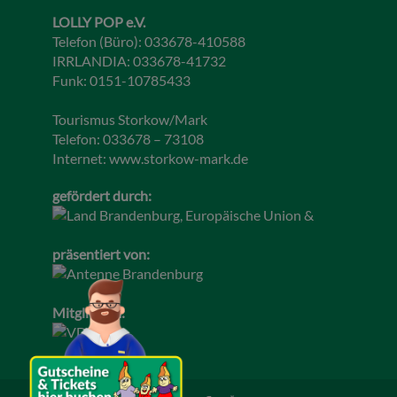
LOLLY POP e.V.
Telefon (Büro): 033678-410588
IRRLANDIA: 033678-41732
Funk: 0151-10785433
Tourismus Storkow/Mark
Telefon: 033678 – 73108
Internet:
www.storkow-mark.de
gefördert durch:
präsentiert von:
Mitglied im: