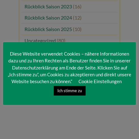
Rückblick Saison 2023
(16)
Rückblick Saison 2024
(12)
Rückblick Saison 2025
(10)
Uncategorized
(80)
Unsere Gäste
(1)
Diese Website verwendet Cookies – nähere Informationen
dazu und zu Ihren Rechten als Benutzer finden Sie in unserer
Datenschutzerklärung am Ende der Seite. Klicken Sie auf
„Ich stimme zu“, um Cookies zu akzeptieren und direkt unsere
Website besuchen zu können.“
Cookie Einstellungen
Ich stimme zu