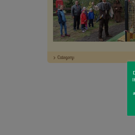
Category:
D
I
a