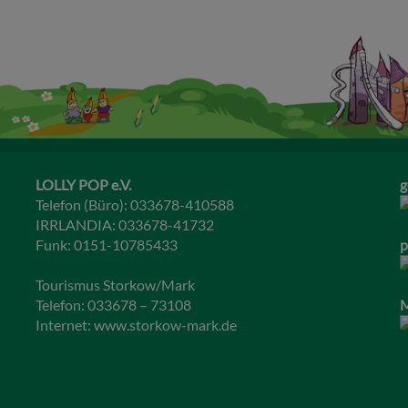
LOLLY POP e.V.
g
Telefon (Büro): 033678-410588
IRRLANDIA: 033678-41732
Funk: 0151-10785433
p
Tourismus Storkow/Mark
Telefon: 033678 – 73108
M
Internet:
www.storkow-mark.de