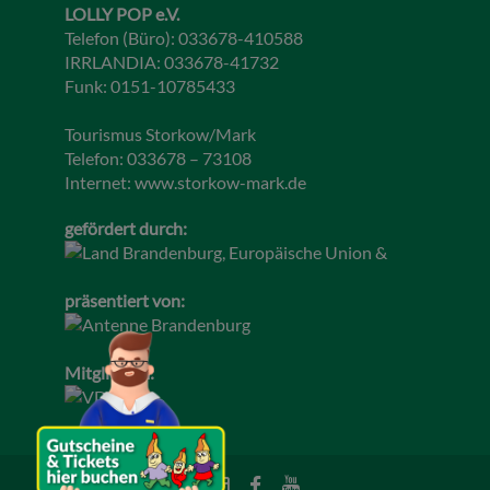
LOLLY POP e.V.
Telefon (Büro): 033678-410588
IRRLANDIA: 033678-41732
Funk: 0151-10785433
Tourismus Storkow/Mark
Telefon: 033678 – 73108
Internet:
www.storkow-mark.de
gefördert durch:
präsentiert von:
Mitglied im: