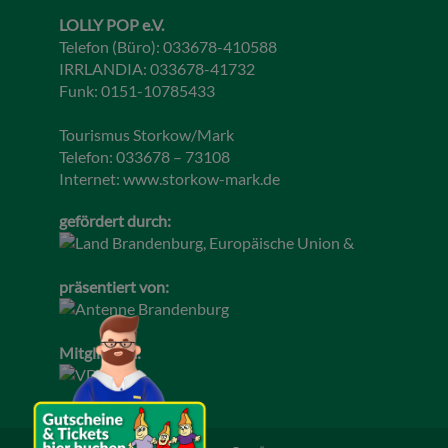
LOLLY POP e.V.
Telefon (Büro): 033678-410588
IRRLANDIA: 033678-41732
Funk: 0151-10785433
Tourismus Storkow/Mark
Telefon: 033678 – 73108
Internet:
www.storkow-mark.de
gefördert durch:
präsentiert von:
Mitglied im: