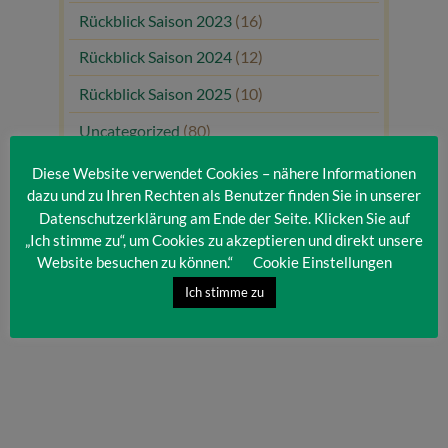
Rückblick Saison 2023
(16)
Rückblick Saison 2024
(12)
Rückblick Saison 2025
(10)
Uncategorized
(80)
Unsere Gäste
(1)
Diese Website verwendet Cookies – nähere Informationen
dazu und zu Ihren Rechten als Benutzer finden Sie in unserer
Datenschutzerklärung am Ende der Seite. Klicken Sie auf
„Ich stimme zu“, um Cookies zu akzeptieren und direkt unsere
Website besuchen zu können.“
Cookie Einstellungen
Ich stimme zu