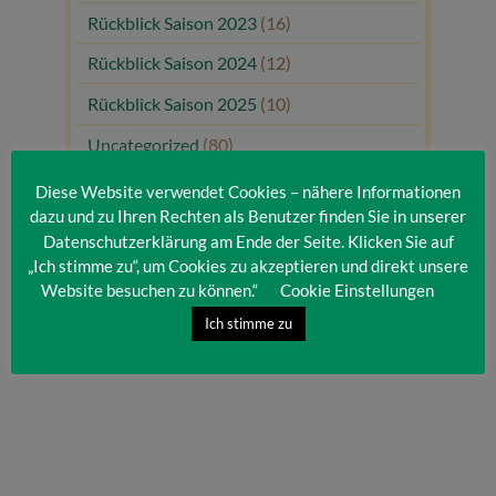
Rückblick Saison 2023
(16)
Rückblick Saison 2024
(12)
Rückblick Saison 2025
(10)
Uncategorized
(80)
Unsere Gäste
(1)
Diese Website verwendet Cookies – nähere Informationen
dazu und zu Ihren Rechten als Benutzer finden Sie in unserer
Datenschutzerklärung am Ende der Seite. Klicken Sie auf
„Ich stimme zu“, um Cookies zu akzeptieren und direkt unsere
Website besuchen zu können.“
Cookie Einstellungen
Ich stimme zu