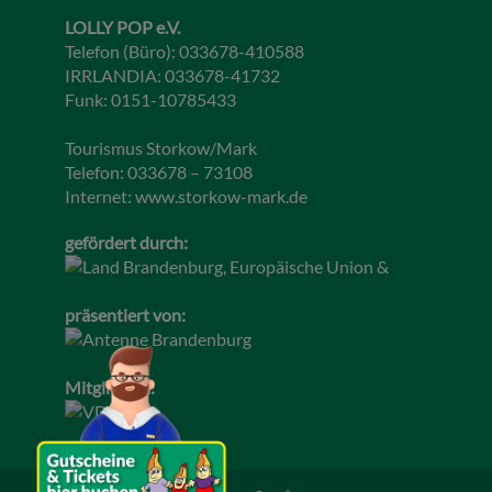
LOLLY POP e.V.
Telefon (Büro): 033678-410588
IRRLANDIA: 033678-41732
Funk: 0151-10785433
Tourismus Storkow/Mark
Telefon: 033678 – 73108
Internet:
www.storkow-mark.de
gefördert durch:
präsentiert von:
Mitglied im: