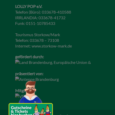
LOLLY POP e.V.
Telefon (Büro): 033678-410588
IRRLANDIA: 033678-41732
Funk: 0151-10785433
Tourismus Storkow/Mark
Telefon: 033678 – 73108
Internet:
www.storkow-mark.de
gefördert durch:
präsentiert von:
Mitglied im: