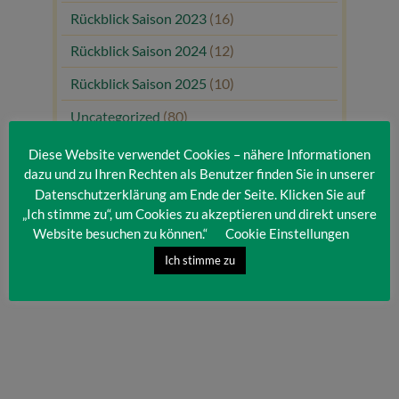
Rückblick Saison 2023
(16)
Rückblick Saison 2024
(12)
Rückblick Saison 2025
(10)
Uncategorized
(80)
Unsere Gäste
(1)
Diese Website verwendet Cookies – nähere Informationen
dazu und zu Ihren Rechten als Benutzer finden Sie in unserer
Datenschutzerklärung am Ende der Seite. Klicken Sie auf
„Ich stimme zu“, um Cookies zu akzeptieren und direkt unsere
Website besuchen zu können.“
Cookie Einstellungen
Ich stimme zu