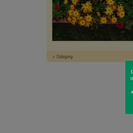
Category:
D
I
a