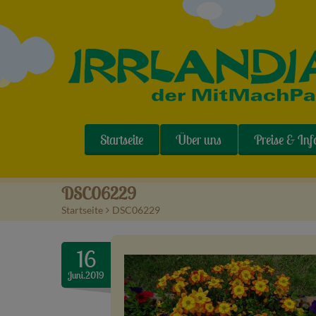
Startseite
Über uns
Preise & Inf
DSC06229
Startseite
>
DSC06229
16
Juni.2019