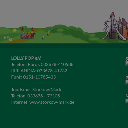
LOLLY POP e.V.
g
Telefon (Büro): 033678-410588
IRRLANDIA: 033678-41732
Funk: 0151-10785433
p
Tourismus Storkow/Mark
Telefon: 033678 – 73108
M
Internet:
www.storkow-mark.de