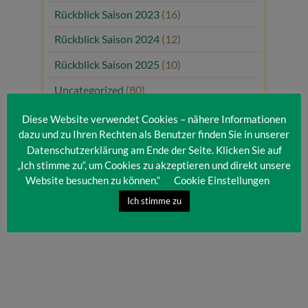
Rückblick Saison 2023
(16)
Rückblick Saison 2024
(12)
Rückblick Saison 2025
(10)
Uncategorized
(80)
Unsere Gäste
(1)
Diese Website verwendet Cookies – nähere Informationen
dazu und zu Ihren Rechten als Benutzer finden Sie in unserer
Datenschutzerklärung am Ende der Seite. Klicken Sie auf
„Ich stimme zu“, um Cookies zu akzeptieren und direkt unsere
Website besuchen zu können.“
Cookie Einstellungen
Ich stimme zu