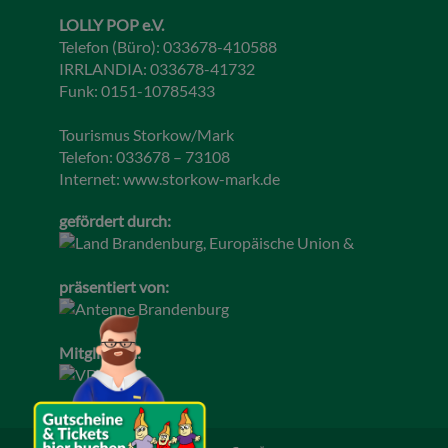
LOLLY POP e.V.
Telefon (Büro): 033678-410588
IRRLANDIA: 033678-41732
Funk: 0151-10785433
Tourismus Storkow/Mark
Telefon: 033678 – 73108
Internet:
www.storkow-mark.de
gefördert durch:
präsentiert von:
Mitglied im: