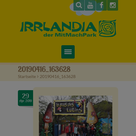
Startseite
20190416_163628
Startseite
>
20190416_163628
Über uns
Preise & Infos
29
Apr..2019
Tickets
Attraktionen
Videos