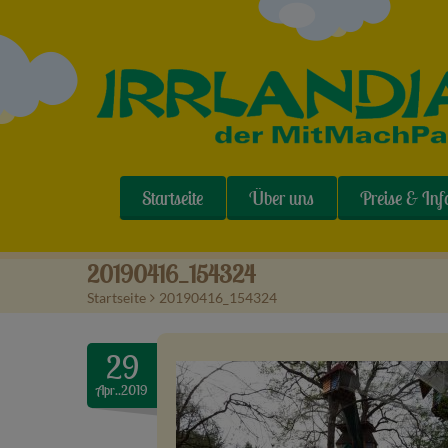
Startseite
Über uns
Preise & Inf
20190416_154324
Startseite
>
20190416_154324
29
Apr..2019