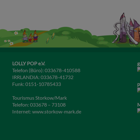
LOLLY POP e.V.
g
Telefon (Büro): 033678-410588
IRRLANDIA: 033678-41732
Funk: 0151-10785433
p
Tourismus Storkow/Mark
Telefon: 033678 – 73108
M
Internet:
www.storkow-mark.de