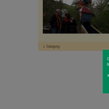
Category:
D
I
a