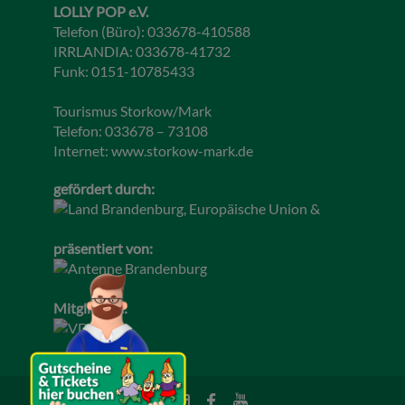
LOLLY POP e.V.
Telefon (Büro): 033678-410588
IRRLANDIA: 033678-41732
Funk: 0151-10785433
Tourismus Storkow/Mark
Telefon: 033678 – 73108
Internet:
www.storkow-mark.de
gefördert durch:
präsentiert von:
Mitglied im: