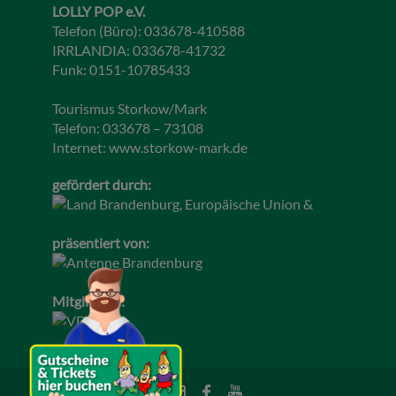
LOLLY POP e.V.
Telefon (Büro): 033678-410588
IRRLANDIA: 033678-41732
Funk: 0151-10785433
Tourismus Storkow/Mark
Telefon: 033678 – 73108
Internet:
www.storkow-mark.de
gefördert durch:
präsentiert von:
Mitglied im: