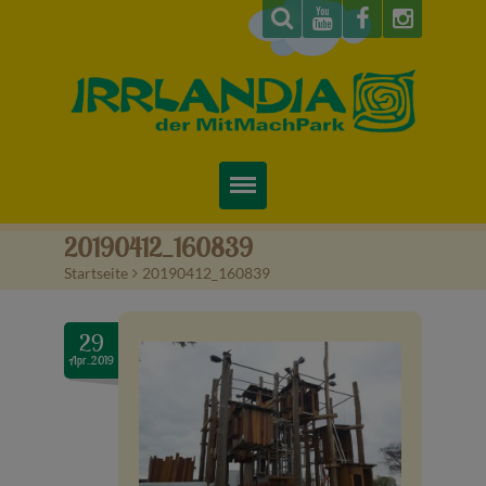
Startseite
20190412_160839
Startseite
>
20190412_160839
Über uns
Preise & Infos
29
Apr..2019
Tickets
Attraktionen
Videos