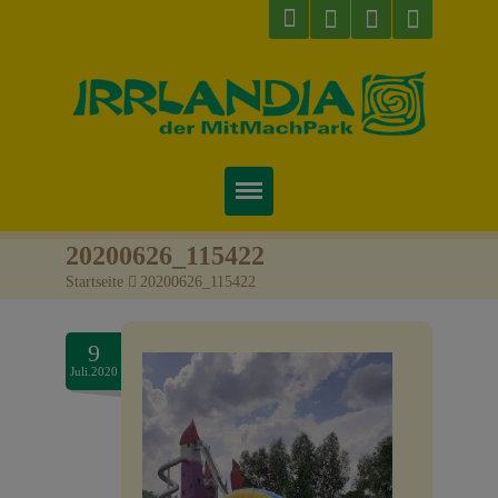
Startseite
20200626_115422
Startseite
>
20200626_115422
Über uns
Preise & Infos
9
Juli.2020
Tickets
Attraktionen
Videos