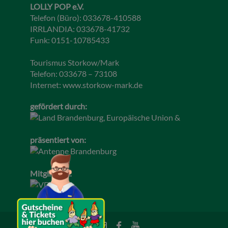
LOLLY POP e.V.
Telefon (Büro): 033678-410588
IRRLANDIA: 033678-41732
Funk: 0151-10785433
Tourismus Storkow/Mark
Telefon: 033678 – 73108
Internet:
www.storkow-mark.de
gefördert durch:
präsentiert von:
Mitglied im: