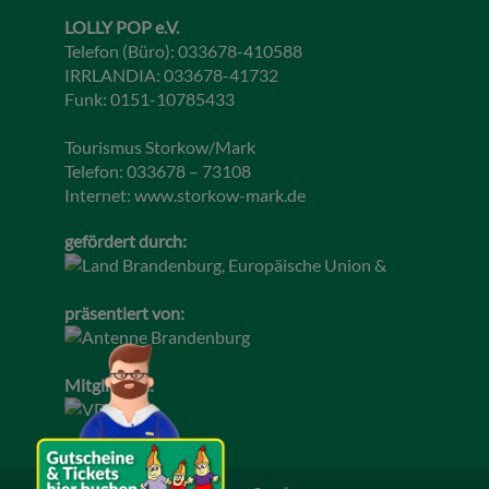
LOLLY POP e.V.
Telefon (Büro): 033678-410588
IRRLANDIA: 033678-41732
Funk: 0151-10785433
Tourismus Storkow/Mark
Telefon: 033678 – 73108
Internet:
www.storkow-mark.de
gefördert durch:
präsentiert von:
Mitglied im: