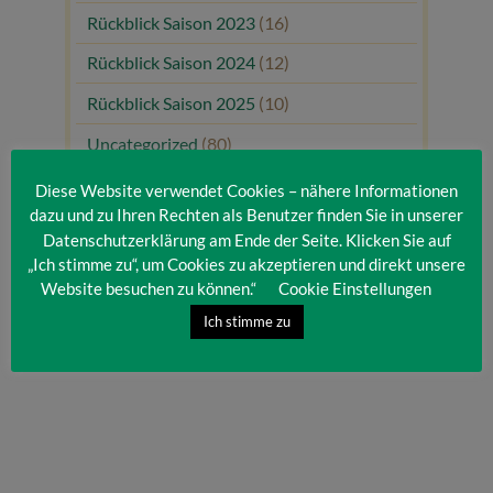
Rückblick Saison 2023
(16)
Rückblick Saison 2024
(12)
Rückblick Saison 2025
(10)
Uncategorized
(80)
Unsere Gäste
(1)
Diese Website verwendet Cookies – nähere Informationen
dazu und zu Ihren Rechten als Benutzer finden Sie in unserer
Datenschutzerklärung am Ende der Seite. Klicken Sie auf
„Ich stimme zu“, um Cookies zu akzeptieren und direkt unsere
Website besuchen zu können.“
Cookie Einstellungen
Ich stimme zu