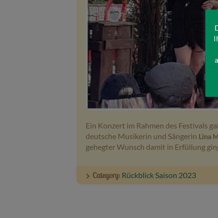
D
I
a
Ein Konzert im Rahmen des Festivals g
deutsche Musikerin und Sängerin
Lina M
gehegter Wunsch damit in Erfüllung gin
Category:
Rückblick Saison 2023