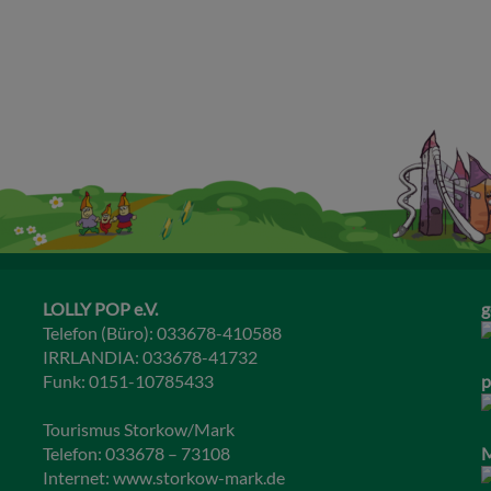
LOLLY POP e.V.
g
Telefon (Büro): 033678-410588
IRRLANDIA: 033678-41732
Funk: 0151-10785433
p
Tourismus Storkow/Mark
Telefon: 033678 – 73108
M
Internet:
www.storkow-mark.de