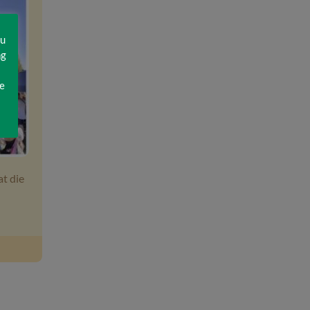
zu
ng
e
t die