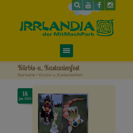
Startseite
Kürbis-u_Kastanienfest
Startseite
>
Kürbis-u_Kastanienfest
Über uns
Preise & Infos
18
Jan..2026
Tickets
Attraktionen
Videos