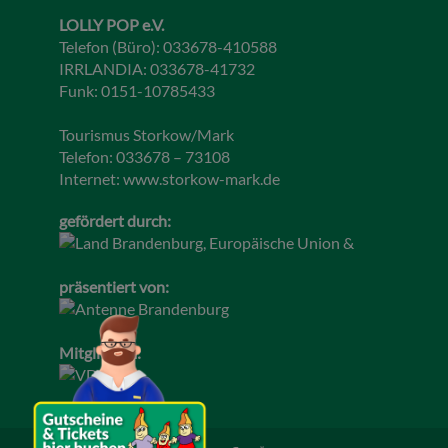
LOLLY POP e.V.
Telefon (Büro): 033678-410588
IRRLANDIA: 033678-41732
Funk: 0151-10785433
Tourismus Storkow/Mark
Telefon: 033678 – 73108
Internet:
www.storkow-mark.de
gefördert durch:
präsentiert von:
Mitglied im: