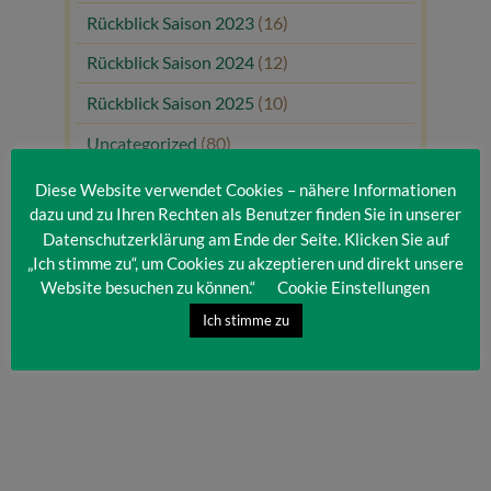
Rückblick Saison 2023
(16)
Rückblick Saison 2024
(12)
Rückblick Saison 2025
(10)
Uncategorized
(80)
Unsere Gäste
(1)
Diese Website verwendet Cookies – nähere Informationen
dazu und zu Ihren Rechten als Benutzer finden Sie in unserer
Datenschutzerklärung am Ende der Seite. Klicken Sie auf
„Ich stimme zu“, um Cookies zu akzeptieren und direkt unsere
Website besuchen zu können.“
Cookie Einstellungen
Ich stimme zu