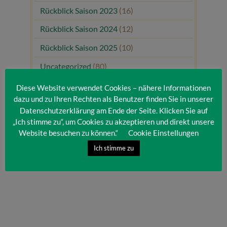
Rückblick Saison 2023
(16)
Rückblick Saison 2024
(12)
Rückblick Saison 2025
(10)
Uncategorized
(80)
Unsere Gäste
(1)
Diese Website verwendet Cookies – nähere Informationen
dazu und zu Ihren Rechten als Benutzer finden Sie in unserer
Datenschutzerklärung am Ende der Seite. Klicken Sie auf
„Ich stimme zu“, um Cookies zu akzeptieren und direkt unsere
Website besuchen zu können.“
Cookie Einstellungen
Ich stimme zu