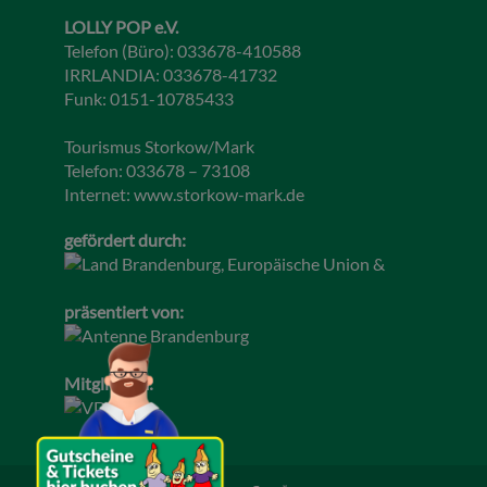
LOLLY POP e.V.
Telefon (Büro): 033678-410588
IRRLANDIA: 033678-41732
Funk: 0151-10785433
Tourismus Storkow/Mark
Telefon: 033678 – 73108
Internet:
www.storkow-mark.de
gefördert durch:
präsentiert von:
Mitglied im: