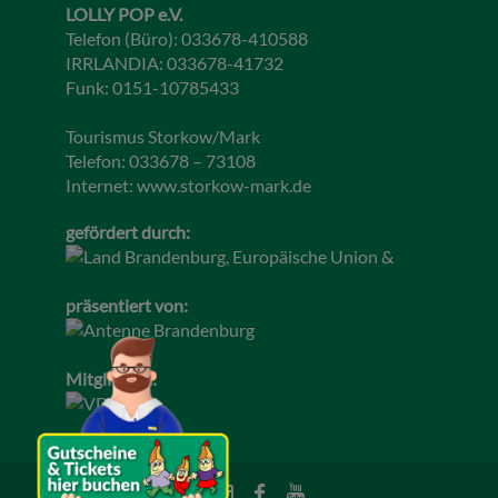
LOLLY POP e.V.
Telefon (Büro): 033678-410588
IRRLANDIA: 033678-41732
Funk: 0151-10785433
Tourismus Storkow/Mark
Telefon: 033678 – 73108
Internet:
www.storkow-mark.de
gefördert durch:
präsentiert von:
Mitglied im: