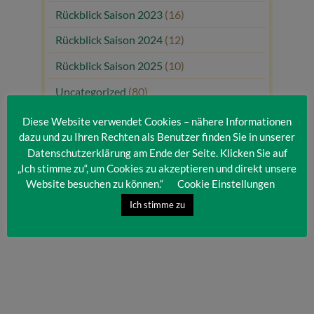
Rückblick Saison 2023
(16)
Rückblick Saison 2024
(12)
Rückblick Saison 2025
(10)
Uncategorized
(80)
Unsere Gäste
(1)
Diese Website verwendet Cookies – nähere Informationen
dazu und zu Ihren Rechten als Benutzer finden Sie in unserer
Datenschutzerklärung am Ende der Seite. Klicken Sie auf
„Ich stimme zu“, um Cookies zu akzeptieren und direkt unsere
Website besuchen zu können.“
Cookie Einstellungen
Ich stimme zu