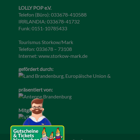
LOLLY POP e.V.
Telefon (Büro): 033678-410588
IRRLANDIA: 033678-41732
Funk: 0151-10785433
Tourismus Storkow/Mark
Telefon: 033678 – 73108
Internet:
www.storkow-mark.de
gefördert durch:
präsentiert von:
Mitglied im: