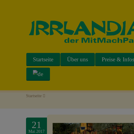
Startseite
Über uns
Preise & Info
Startseite
>
21
Mai.2017