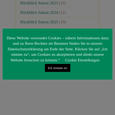
Rückblick Saison 2023
(16)
Rückblick Saison 2024
(12)
Rückblick Saison 2025
(10)
Uncategorized
(80)
Diese Website verwendet Cookies – nähere Informationen dazu
Unsere Gäste
(1)
und zu Ihren Rechten als Benutzer finden Sie in unserer
Datenschutzerklärung am Ende der Seite. Klicken Sie auf „Ich
stimme zu“, um Cookies zu akzeptieren und direkt unsere
Website besuchen zu können.“
Cookie Einstellungen
Ich stimme zu